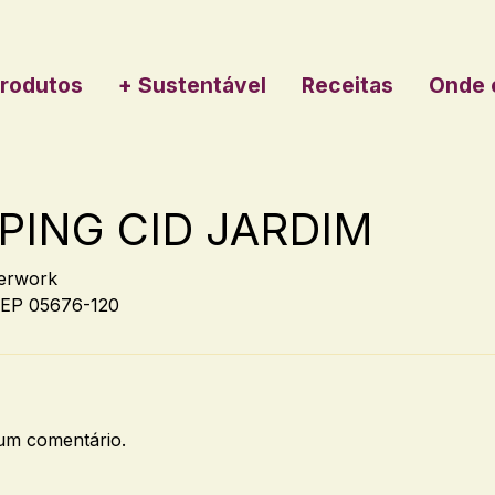
rodutos
+ Sustentável
Receitas
Onde 
ING CID JARDIM
erwork
EP 05676-120
um comentário.