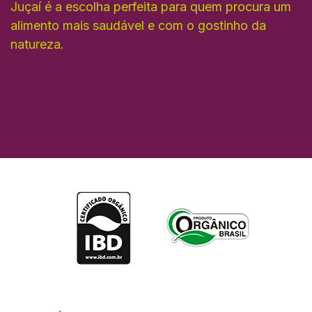
Juçaí é a escolha perfeita para quem procura um
alimento mais saudável e com o gostinho da
natureza.