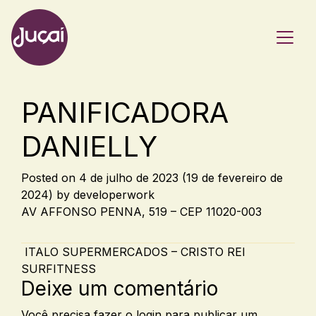
Main Navigation
PANIFICADORA
DANIELLY
Posted on
4 de julho de 2023
(19 de fevereiro de
2024)
by
developerwork
AV AFFONSO PENNA, 519 – CEP 11020-003
Post navigation
ITALO SUPERMERCADOS – CRISTO REI
SURFITNESS
Deixe um comentário
Você precisa fazer o
login
para publicar um