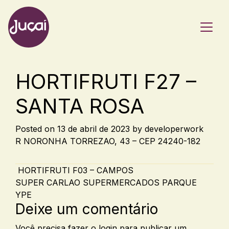
Main Navigation
HORTIFRUTI F27 –
SANTA ROSA
Posted on
13 de abril de 2023
by
developerwork
R NORONHA TORREZAO, 43 – CEP 24240-182
Post navigation
HORTIFRUTI F03 – CAMPOS
SUPER CARLAO SUPERMERCADOS PARQUE
YPE
Deixe um comentário
Você precisa fazer o
login
para publicar um