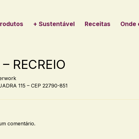
rodutos
+ Sustentável
Receitas
Onde 
 – RECREIO
erwork
UADRA 115 – CEP 22790-851
um comentário.