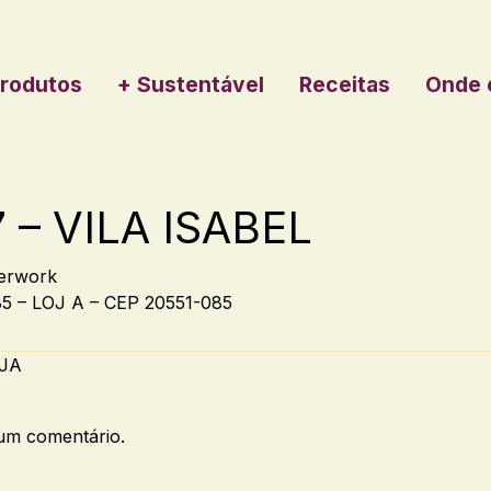
rodutos
+ Sustentável
Receitas
Onde 
 – VILA ISABEL
erwork
 – LOJ A – CEP 20551-085
AJA
um comentário.