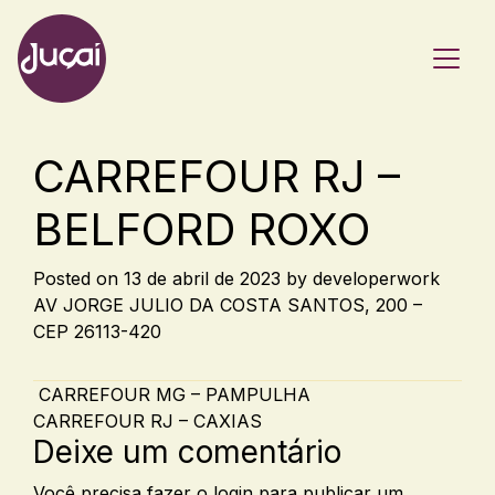
Main Navigation
CARREFOUR RJ –
BELFORD ROXO
Posted on
13 de abril de 2023
by
developerwork
AV JORGE JULIO DA COSTA SANTOS, 200 –
CEP 26113-420
Post navigation
CARREFOUR MG – PAMPULHA
CARREFOUR RJ – CAXIAS
Deixe um comentário
Você precisa fazer o
login
para publicar um