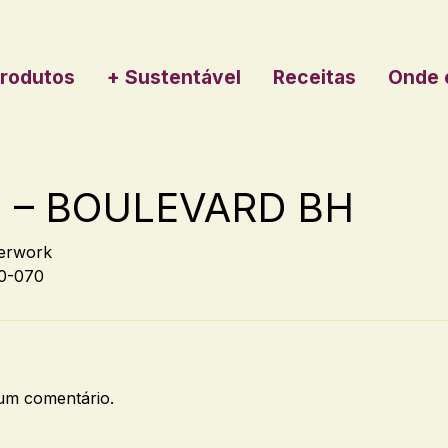
rodutos
+ Sustentável
Receitas
Onde 
 – BOULEVARD BH
erwork
0-070
um comentário.