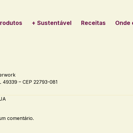
rodutos
+ Sustentável
Receitas
Onde 
erwork
 49339 – CEP 22793-081
AJA
um comentário.