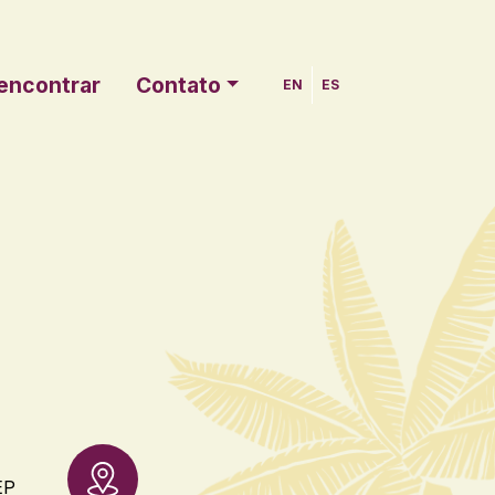
encontrar
Contato
EN
ES
EP